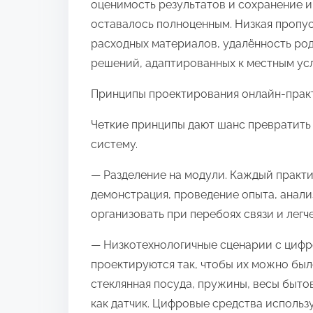
оценимость результатов и сохранение и
а
оставалось полноценным. Низкая пропус
п
расходных материалов, удалённость ро
и
решений, адаптированных к местным ус
с
Принципы проектирования онлайн‑прак
ь
ю
Четкие принципы дают шанс превратить
в
систему.
:
— Разделение на модули. Каждый практи
демонстрация, проведение опыта, анали
организовать при перебоях связи и легч
— Низкотехнологичные сценарии с циф
проектируются так, чтобы их можно бы
стеклянная посуда, пружины, весы быто
как датчик. Цифровые средства использ