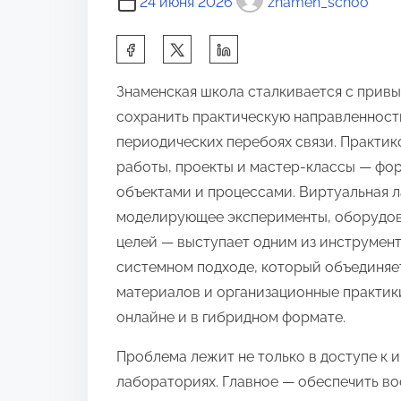
24 июня 2026
znamen_schoo
П
о
Знаменская школа сталкивается с привы
д
сохранить практическую направленност
е
периодических перебоях связи. Практи
л
работы, проекты и мастер‑классы — фо
и
объектами и процессами. Виртуальная 
т
моделирующее эксперименты, оборудов
ь
целей — выступает одним из инструменто
с
системном подходе, который объединяе
я
материалов и организационные практик
э
онлайне и в гибридном формате.
т
о
Проблема лежит не только в доступе к 
й
лабораториях. Главное — обеспечить во
з