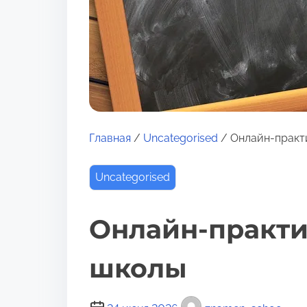
о
м
у
Главная
/
Uncategorised
/ Онлайн‑практ
Uncategorised
Онлайн‑практи
школы