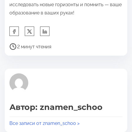
исследовать новые горизонты и помнить — ваше
образование в ваших руках!
П
о
В
д
2 минут чтения
р
е
е
л
м
и
я
т
д
ь
л
с
я
я
Автор: znamen_schoo
п
э
р
т
Все записи от znamen_schoo >
о
о