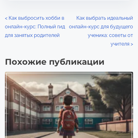
ч
й
т
з
Н
<
Как выбросить хобби в
Как выбрать идеальный
е
а
онлайн-курс: Полный гид
онлайн-курс для будущего
н
а
п
для занятых родителей
ученика: советы от
и
и
в
учителя
>
я
с
и
ь
Похожие публикации
ю
г
в
а
:
ц
и
я
п