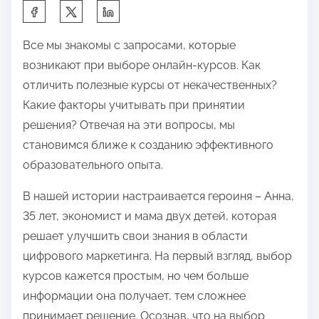
П
о
Все мы знакомы с запросами, которые
д
возникают при выборе онлайн-курсов. Как
е
отличить полезные курсы от некачественных?
л
Какие факторы учитывать при принятии
и
решения? Отвечая на эти вопросы, мы
т
становимся ближе к созданию эффективного
ь
образовательного опыта.
с
я
В нашей истории настраивается героиня – Анна,
э
35 лет, экономист и мама двух детей, которая
т
решает улучшить свои знания в области
о
цифрового маркетинга. На первый взгляд, выбор
й
курсов кажется простым, но чем больше
з
информации она получает, тем сложнее
а
принимает решение. Осознав, что на выбор