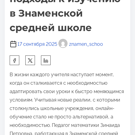
в Знаменской
средней школе
17 сентября 2025
znamen_schoo
П
о
В жизни каждого учителя наступает момент,
д
когда он сталкивается с необходимостью
е
адаптировать свои уроки к быстро меняющимся
л
условиям. Учитывая новые реалии, с которыми
и
столкнулись школьные учреждения, онлайн-
т
обучение стало не просто альтернативой, а
ь
необходимостью. Педагог математики Зинаида
с
Петровна, работающая в Знаменской средней