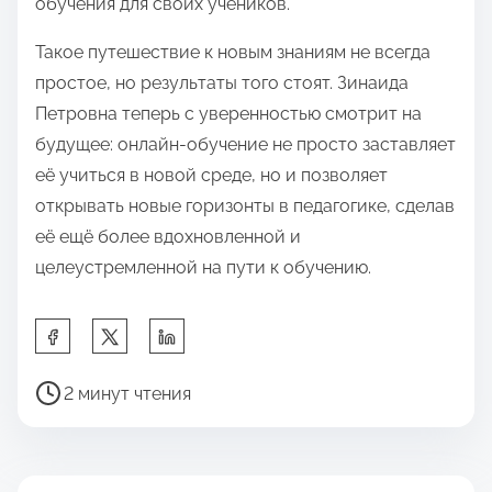
обучения для своих учеников.
Такое путешествие к новым знаниям не всегда
простое, но результаты того стоят. Зинаида
Петровна теперь с уверенностью смотрит на
будущее: онлайн-обучение не просто заставляет
её учиться в новой среде, но и позволяет
открывать новые горизонты в педагогике, сделав
её ещё более вдохновленной и
целеустремленной на пути к обучению.
П
о
В
д
2 минут чтения
р
е
е
л
м
и