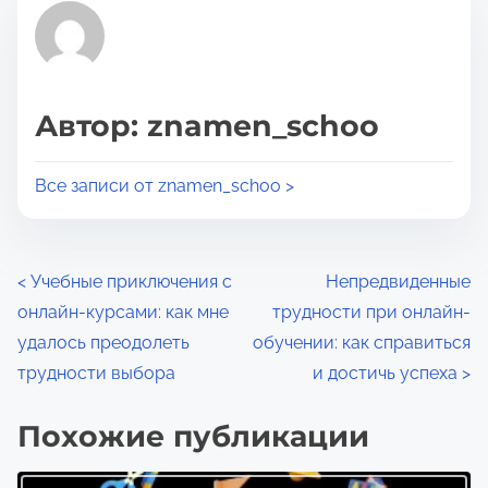
я
т
д
ь
л
с
я
я
Автор: znamen_schoo
п
э
р
т
Все записи от znamen_schoo >
о
о
ч
й
т
з
Н
<
Учебные приключения с
Непредвиденные
е
а
онлайн-курсами: как мне
трудности при онлайн-
н
а
п
удалось преодолеть
обучении: как справиться
и
и
в
трудности выбора
и достичь успеха
>
я
с
и
ь
Похожие публикации
ю
г
в