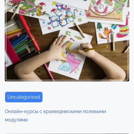
я
м
Uncategorised
Онлайн-курсы с краеведческими полевыми
модулями