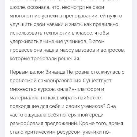
я
школе, осознала, что, несмотря на свои
э
многолетние успехи в преподавании, ей нужно
т
улучшить свои навыки и знать, как правильно
о
использовать технологии в классе, чтобы
й
удерживать внимание учеников. В этом
з
процессе она нашла массу вызовов и вопросов,
а
которые требовали решения.
п
и
Первым делом Зинаида Петровна столкнулась с
с
проблемой самообразования. Существует
ь
множество курсов, онлайн-платформ и
ю
материалов, но как выбрать наиболее
в
подходящие для себя и своих учеников? Она
:
часто ощущала себя потерянной среди
разнообразия предложений. Кроме того, время
стало критическим ресурсом; ученики по-