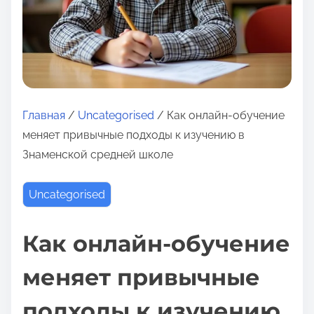
о
м
у
Главная
/
Uncategorised
/ Как онлайн-обучение
меняет привычные подходы к изучению в
Знаменской средней школе
Uncategorised
Как онлайн-обучение
меняет привычные
подходы к изучению