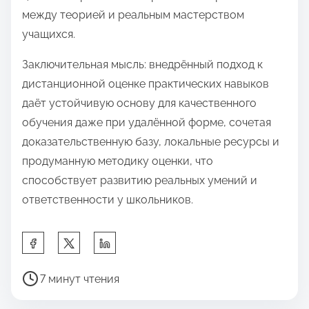
между теорией и реальным мастерством
учащихся.
Заключительная мысль: внедрённый подход к
дистанционной оценке практических навыков
даёт устойчивую основу для качественного
обучения даже при удалённой форме, сочетая
доказательственную базу, локальные ресурсы и
продуманную методику оценки, что
способствует развитию реальных умений и
ответственности у школьников.
П
о
В
д
7 минут чтения
р
е