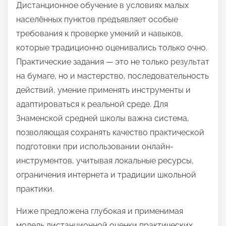
Дистанционное обучение в условиях малых
д
населённых пунктов предъявляет особые
е
требования к проверке умений и навыков,
л
которые традиционно оценивались только очно.
и
Практические задания — это не только результат
т
на бумаге, но и мастерство, последовательность
ь
действий, умение применять инструменты и
с
адаптироваться к реальной среде. Для
я
Знаменской средней школы важна система,
э
позволяющая сохранять качество практической
т
подготовки при использовании онлайн-
о
инструментов, учитывая локальные ресурсы,
й
ограничения интернета и традиции школьной
з
практики.
а
п
Ниже предложена глубокая и применимая
и
модель дистанционной оценки практических