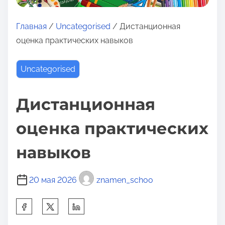
о
м
Главная
/
Uncategorised
/ Дистанционная
у
оценка практических навыков
Uncategorised
Дистанционная
оценка практических
навыков
20 мая 2026
znamen_schoo
П
о